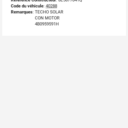
Référence Constructeur
: 8E5877041Q
Code du véhicule
:
40288
Remarques
:
TECHO SOLAR
CON MOTOR
4B0959591H