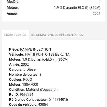
Modèle
:
II
Moteur
:
1.9 D Dynamic-ELX (I) (86CV)
Année
:
2002
FICHA TÉCNICA
INFORMATIONS COMPLÉMENTAIRES
Pièce
: RAMPE INJECTION
Véhicule
: FIAT II PUNTO 188 BERLINA
Moteur
: 1.9 D Dynamic-ELX (I) (86CV)
Année
: 2002
Carburant
: Diesel
Nombre de portes
: 3
Couleur
: ROJO
Moteur
: 188A7000
Condition
: Matériel d'occasion
RefID
: 9697294
Référence Constructeur
: 0445214016
Code du véhicule
:
42054