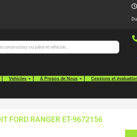
Du
Vehicles
À Propos de Nous
Cessions et évaluatio
OIT FORD RANGER ET-9672156