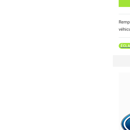
Remp
véhic
ÉCLA