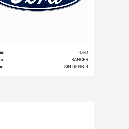
ue
:
FORD
le
:
RANGER
ur
:
SIN DEFINIR