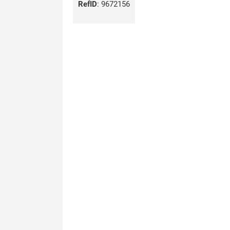
RefID
:
9672156