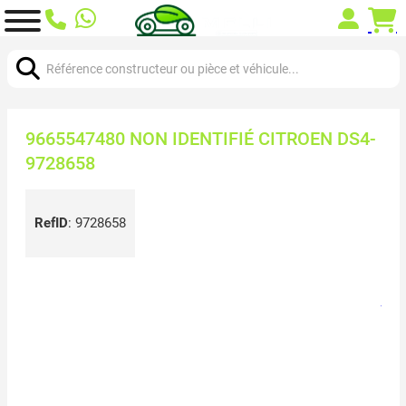
Chercher:
9665547480 NON IDENTIFIÉ CITROEN DS4-
9728658
RefID
:
9728658