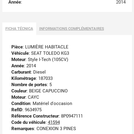
Année
:
2014
FICHA TÉCNICA
INFORMATIONS COMPLÉMENTAIRES
Pièce
: LUMIÈRE HABITACLE
Véhicule
: SEAT TOLEDO KG3
Moteur
: Style I-Tech (105CV)
Année
: 2014
Carburant
: Diesel
Kilométrage
: 187033
Nombre de portes
: 5
Couleur
: BEIGE CAPUCCINO
Moteur
: CAYC
Condition
: Matériel d'occasion
RefID
: 9634975
Référence Constructeur
: 8P0947111
Code du véhicule
:
41594
Remarques
:
CONEXION 3 PINES