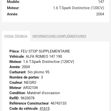
Modèle
:
147
Moteur
:
1.6 T.Spark Distinctive (120CV)
Année
:
2004
FICHA TÉCNICA
INFORMATIONS COMPLÉMENTAIRES
Pièce
: FEU STOP SUPPLEMENTAIRE
Véhicule
: ALFA ROMEO 147 190
Moteur
: 1.6 T.Spark Distinctive (120CV)
Année
: 2004
Carburant
: Sin plomo 95
Nombre de portes
: 3
Couleur
: NEGRO
Moteur
: AR32104
Condition
: Matériel d'occasion
RefID
: 9633078
Référence Constructeur
: 46743133
Code du véhicule
:
41615