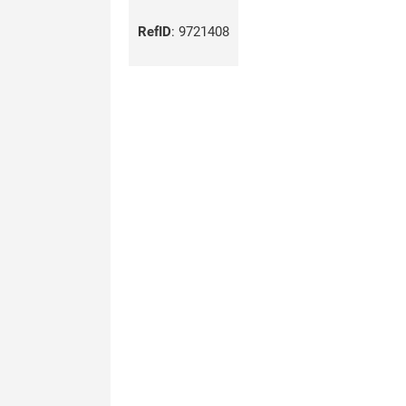
RefID
:
9721408