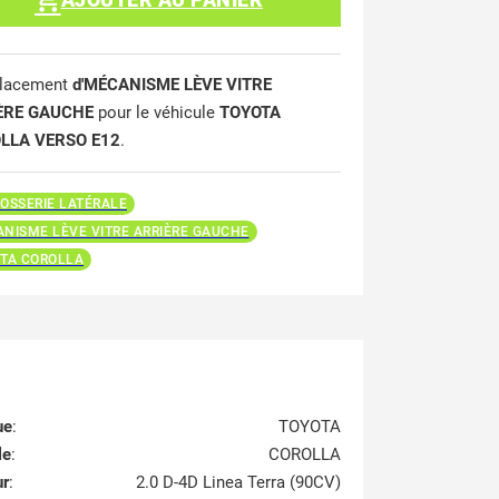
lacement
d'MÉCANISME LÈVE VITRE
ÈRE GAUCHE
pour le véhicule
TOYOTA
LLA VERSO E12
.
OSSERIE LATÉRALE
NISME LÈVE VITRE ARRIÈRE GAUCHE
TA COROLLA
ue
:
TOYOTA
le
:
COROLLA
ur
:
2.0 D-4D Linea Terra (90CV)