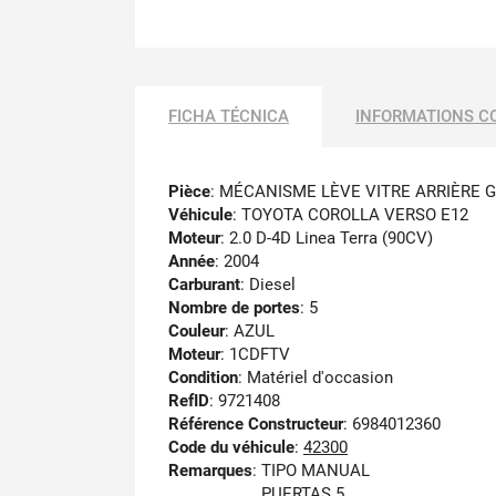
FICHA TÉCNICA
INFORMATIONS C
Pièce
: MÉCANISME LÈVE VITRE ARRIÈRE
Véhicule
: TOYOTA COROLLA VERSO E12
Moteur
: 2.0 D-4D Linea Terra (90CV)
Année
: 2004
Carburant
: Diesel
Nombre de portes
: 5
Couleur
: AZUL
Moteur
: 1CDFTV
Condition
: Matériel d'occasion
RefID
: 9721408
Référence Constructeur
: 6984012360
Code du véhicule
:
42300
Remarques
:
TIPO MANUAL
PUERTAS 5