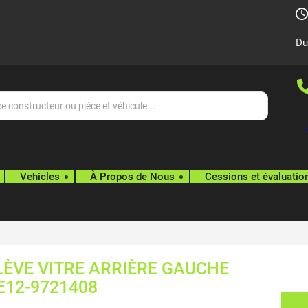
Du
Vehicles
À Propos de Nous
Cessions et évaluatio
ÈVE VITRE ARRIÈRE GAUCHE
E12-9721408