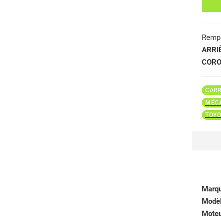
Remp
ARRI
CORO
CARR
MÉCA
TOYO
Marq
Modè
Mote