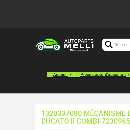
Chercher:
Accueil
Pieces auto d’occasion
1320337080 MÉCANISME L
DUCATO II COMBI-7230985