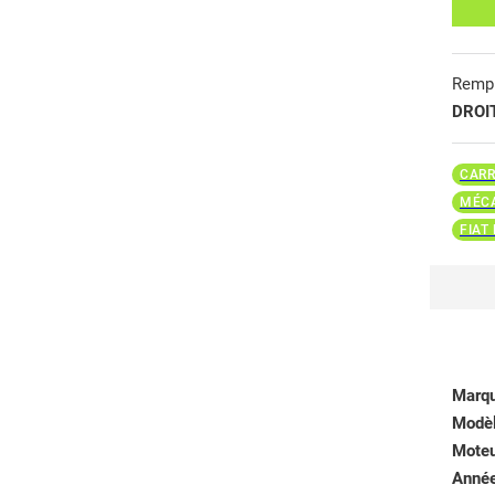
Remp
DROI
CARR
MÉCA
FIAT
Marq
Modè
Mote
Anné