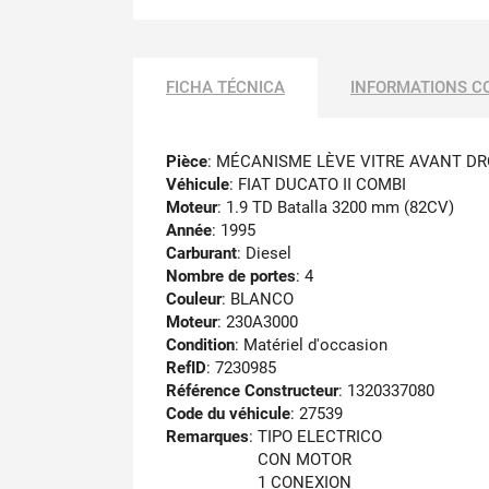
FICHA TÉCNICA
INFORMATIONS C
Pièce
: MÉCANISME LÈVE VITRE AVANT DR
Véhicule
: FIAT DUCATO II COMBI
Moteur
: 1.9 TD Batalla 3200 mm (82CV)
Année
: 1995
Carburant
: Diesel
Nombre de portes
: 4
Couleur
: BLANCO
Moteur
: 230A3000
Condition
: Matériel d'occasion
RefID
: 7230985
Référence Constructeur
: 1320337080
Code du véhicule
: 27539
Remarques
:
TIPO ELECTRICO
CON MOTOR
1 CONEXION