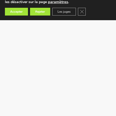
paramètres
.
les désactiver sur la page
Fermer la bannière des
Accepter
Rejeter
Les juges
Trouvez le magasin le plus proche