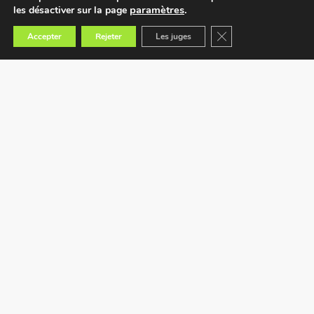
paramètres
.
les désactiver sur la page
Fermer la bannière des
Accepter
Rejeter
Les juges
Trouvez le magasin le plus proche