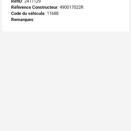
RefID
: 2417129
Référence Constructeur
: 490017022R
Code du véhicule
: 11688
Remarques
: