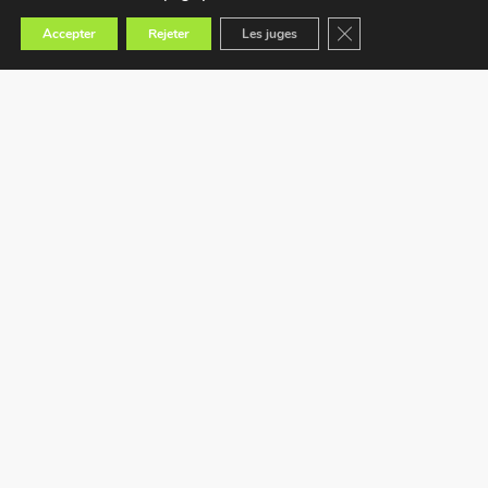
Fermer la bannière des
Accepter
Rejeter
Les juges
Trouvez le magasin le plus proche