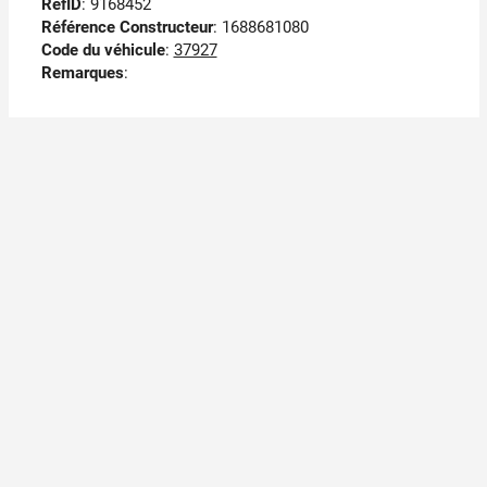
RefID
: 9168452
Référence Constructeur
: 1688681080
Code du véhicule
:
37927
Remarques
: