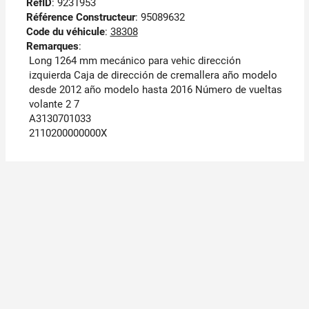
RefID
: 9231953
Référence Constructeur
: 95089632
Code du véhicule
:
38308
Remarques
:
Long 1264 mm mecánico para vehic dirección
izquierda Caja de dirección de cremallera año modelo
desde 2012 año modelo hasta 2016 Número de vueltas
volante 2 7
A3130701033
2110200000000X