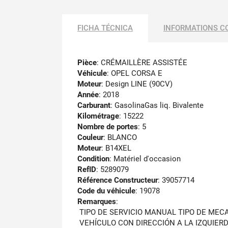
FICHA TÉCNICA
INFORMATIONS C
Pièce
: CRÉMAILLÈRE ASSISTÉE
Véhicule
: OPEL CORSA E
Moteur
: Design LINE (90CV)
Année
: 2018
Carburant
: GasolinaGas liq. Bivalente
Kilométrage
: 15222
Nombre de portes
: 5
Couleur
: BLANCO
Moteur
: B14XEL
Condition
: Matériel d'occasion
RefID
: 5289079
Référence Constructeur
: 39057714
Code du véhicule
: 19078
Remarques
:
TIPO DE SERVICIO MANUAL TIPO DE MEC
VEHÍCULO CON DIRECCIÓN A LA IZQUIER