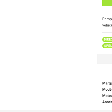
Remp
véhic
DIRE
OPEL
Marq
Modè
Mote
Anné