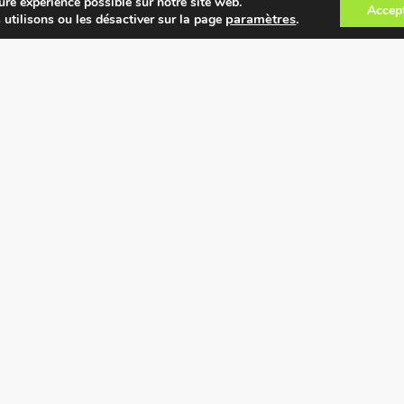
ure expérience possible sur notre site web.
Accep
paramètres
.
 utilisons ou les désactiver sur la page