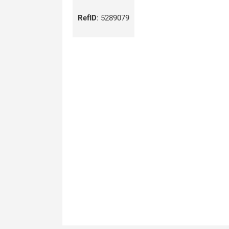
RefID
:
5289079