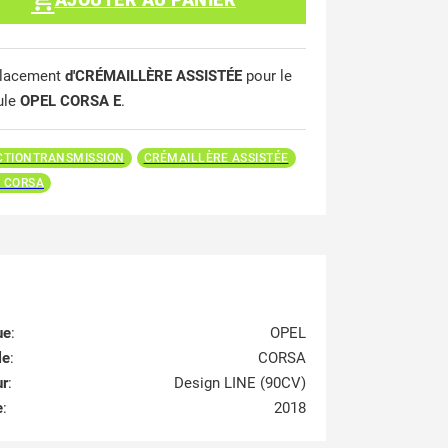
lacement
d'CRÉMAILLÈRE ASSISTÉE
pour le
ule
OPEL CORSA E
.
CTIONTRANSMISSION
CRÉMAILLÈRE ASSISTÉE
 CORSA
ue
:
OPEL
le
:
CORSA
ur
:
Design LINE (90CV)
e
:
2018