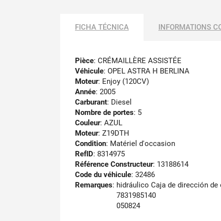
FICHA TÉCNICA
INFORMATIONS C
Pièce
: CRÉMAILLÈRE ASSISTÉE
Véhicule
: OPEL ASTRA H BERLINA
Moteur
: Enjoy (120CV)
Année
: 2005
Carburant
: Diesel
Nombre de portes
: 5
Couleur
: AZUL
Moteur
: Z19DTH
Condition
: Matériel d'occasion
RefID
: 8314975
Référence Constructeur
: 13188614
Code du véhicule
: 32486
Remarques
:
hidráulico Caja de dirección d
7831985140
050824