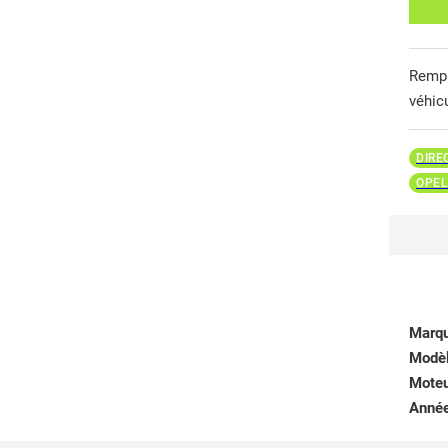
Remp
véhic
DIRE
OPEL
Marq
Modè
Mote
Anné