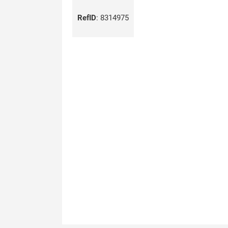
RefID
:
8314975