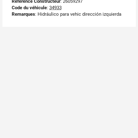
Référence Constructeur
: 26059297
Code du véhicule
:
34933
Remarques
:
Hidráulico para vehic dirección izquierda