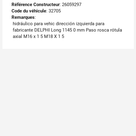
Référence Constructeur
: 26059297
Code du véhicule
: 32705
Remarques
:
hidráulico para vehic dirección izquierda para
fabricante DELPHI Long 1145 0 mm Paso rosca rótula
axial M16 x 1 5 M18 X 1 5