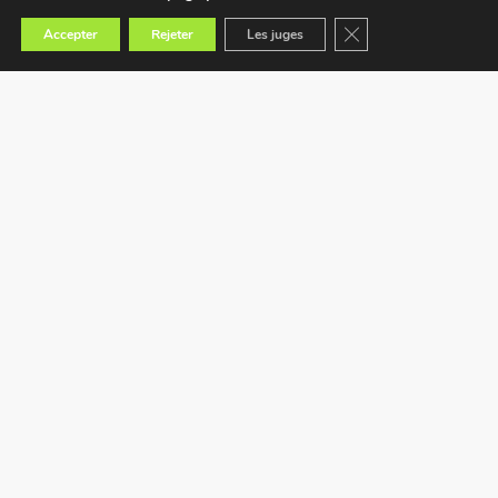
Fermer la bannière des
Accepter
Rejeter
Les juges
Trouvez le magasin le plus proche