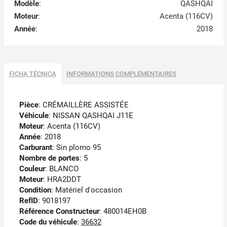
Modèle
:
QASHQAI
Moteur
:
Acenta (116CV)
Année
:
2018
FICHA TÉCNICA
INFORMATIONS COMPLÉMENTAIRES
Pièce
: CRÉMAILLÈRE ASSISTÉE
Véhicule
: NISSAN QASHQAI J11E
Moteur
: Acenta (116CV)
Année
: 2018
Carburant
: Sin plomo 95
Nombre de portes
: 5
Couleur
: BLANCO
Moteur
: HRA2DDT
Condition
: Matériel d'occasion
RefID
: 9018197
Référence Constructeur
: 480014EH0B
Code du véhicule
:
36632