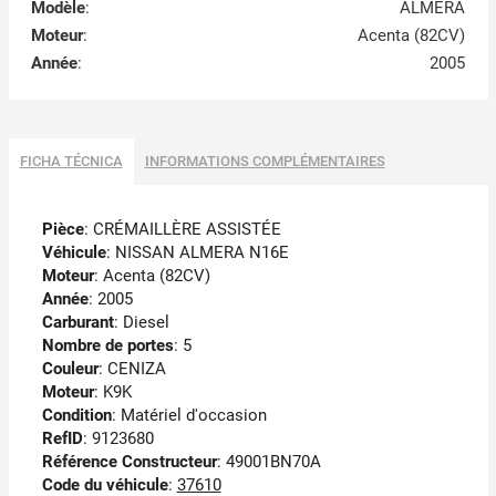
Modèle
:
ALMERA
Moteur
:
Acenta (82CV)
Année
:
2005
FICHA TÉCNICA
INFORMATIONS COMPLÉMENTAIRES
Pièce
: CRÉMAILLÈRE ASSISTÉE
Véhicule
: NISSAN ALMERA N16E
Moteur
: Acenta (82CV)
Année
: 2005
Carburant
: Diesel
Nombre de portes
: 5
Couleur
: CENIZA
Moteur
: K9K
Condition
: Matériel d'occasion
RefID
: 9123680
Référence Constructeur
: 49001BN70A
Code du véhicule
:
37610