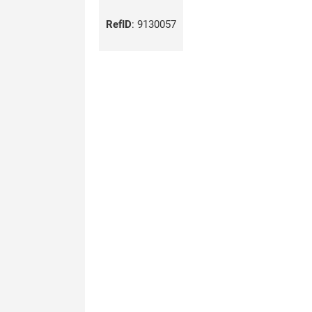
RefID
:
9130057