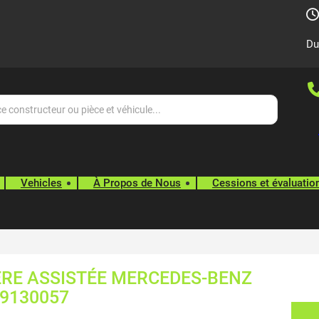
Du
Vehicles
À Propos de Nous
Cessions et évaluatio
ÈRE ASSISTÉE MERCEDES-BENZ
-9130057