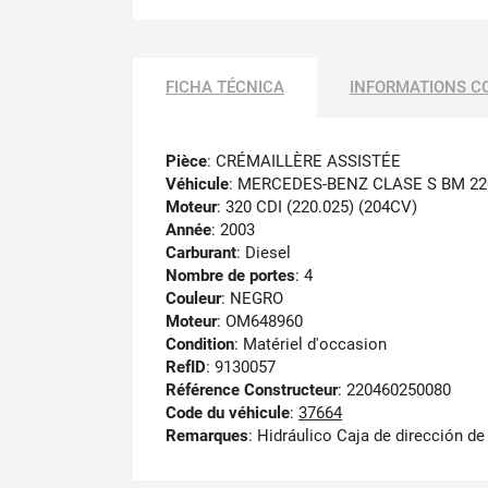
FICHA TÉCNICA
INFORMATIONS C
Pièce
: CRÉMAILLÈRE ASSISTÉE
Véhicule
: MERCEDES-BENZ CLASE S BM 22
Moteur
: 320 CDI (220.025) (204CV)
Année
: 2003
Carburant
: Diesel
Nombre de portes
: 4
Couleur
: NEGRO
Moteur
: OM648960
Condition
: Matériel d'occasion
RefID
: 9130057
Référence Constructeur
: 220460250080
Code du véhicule
:
37664
Remarques
:
Hidráulico Caja de dirección de