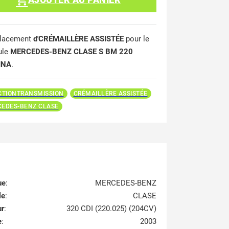
lacement
d'CRÉMAILLÈRE ASSISTÉE
pour le
ule
MERCEDES-BENZ CLASE S BM 220
INA
.
CTIONTRANSMISSION
CRÉMAILLÈRE ASSISTÉE
EDES-BENZ CLASE
ue
:
MERCEDES-BENZ
le
:
CLASE
ur
:
320 CDI (220.025) (204CV)
e
:
2003