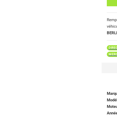
Remp
véhic
BERL
DIRE
MERC
Marq
Modè
Mote
Anné