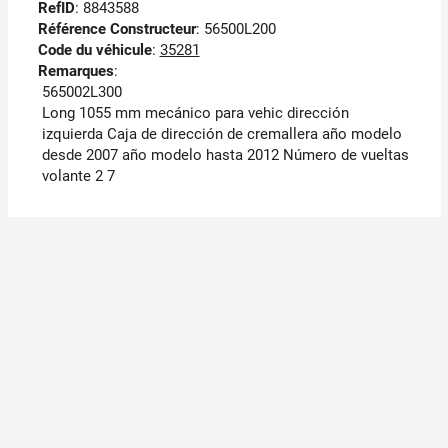
RefID
: 8843588
Référence Constructeur
: 56500L200
Code du véhicule
:
35281
Remarques
:
565002L300
Long 1055 mm mecánico para vehic dirección
izquierda Caja de dirección de cremallera año modelo
desde 2007 año modelo hasta 2012 Número de vueltas
volante 2 7