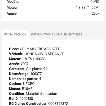
Modèle
:
CIVIC
Moteur
:
1.8 ES (140CV)
Année
:
2007
FICHA TÉCNICA
INFORMATIONS COMPLÉMENTAIRES
Pièce
: CRÉMAILLÈRE ASSISTÉE
Véhicule
: HONDA CIVIC SEDÁN FD
Moteur
: 1.8 ES (140CV)
Année
: 2007
Carburant
: Sin plomo 91
Kilométrage
: 106377
Nombre de portes
: 4
Couleur
: NEGRO
Moteur
: R18A2
Condition
: Matériel d'occasion
RefID
: 2900488
Référence Constructeur
: Q003T62372