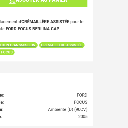
lacement
d'CRÉMAILLÈRE ASSISTÉE
pour le
ule
FORD FOCUS BERLINA CAP
.
CTIONTRANSMISSION
CRÉMAILLÈRE ASSISTÉE
 FOCUS
ue
:
FORD
le
:
FOCUS
ur
:
Ambiente (D) (90CV)
e
:
2005