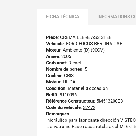
FICHA TÉCNICA
INFORMATIONS C
Pièce
: CRÉMAILLÈRE ASSISTÉE
Véhicule
: FORD FOCUS BERLINA CAP
Moteur
: Ambiente (D) (90CV)
Année
: 2005
Carburant
: Diesel
Nombre de portes
: 5
Couleur
: GRIS
Moteur
: HHDA
Condition
: Matériel d'occasion
RefID
: 9110096
Référence Constructeur
: 5M513200ED
Code du véhicule
:
37472
Remarques
:
hidráulico para fabricante dirección VIST
servotronic Paso rosca rótula axial M16x1