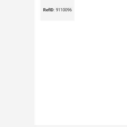
RefID
:
9110096