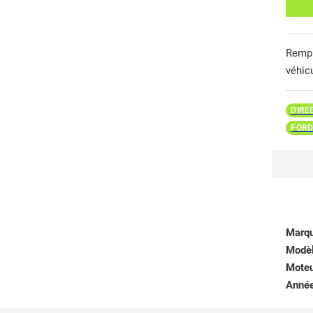
Remp
véhic
DIRE
FORD
Marq
Modè
Mote
Anné