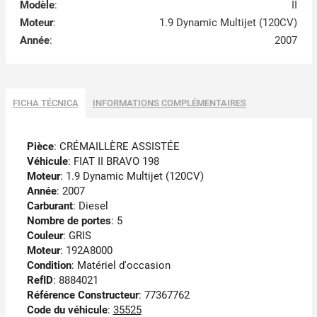
Modèle
:
II
Moteur
:
1.9 Dynamic Multijet (120CV)
Année
:
2007
FICHA TÉCNICA
INFORMATIONS COMPLÉMENTAIRES
Pièce
: CRÉMAILLÈRE ASSISTÉE
Véhicule
: FIAT II BRAVO 198
Moteur
: 1.9 Dynamic Multijet (120CV)
Année
: 2007
Carburant
: Diesel
Nombre de portes
: 5
Couleur
: GRIS
Moteur
: 192A8000
Condition
: Matériel d'occasion
RefID
: 8884021
Référence Constructeur
: 77367762
Code du véhicule
:
35525