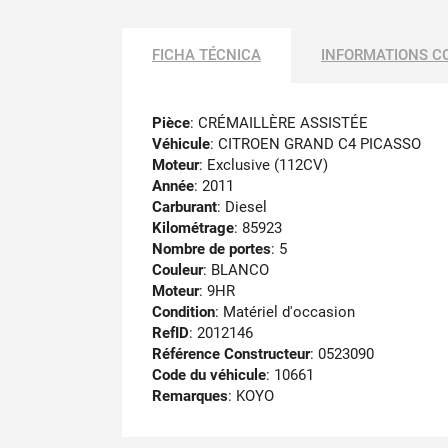
FICHA TÉCNICA
INFORMATIONS C
Pièce
: CRÉMAILLÈRE ASSISTÉE
Véhicule
: CITROEN GRAND C4 PICASSO
Moteur
: Exclusive (112CV)
Année
: 2011
Carburant
: Diesel
Kilométrage
: 85923
Nombre de portes
: 5
Couleur
: BLANCO
Moteur
: 9HR
Condition
: Matériel d'occasion
RefID
: 2012146
Référence Constructeur
: 0523090
Code du véhicule
: 10661
Remarques
:
KOYO