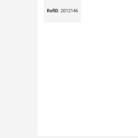
RefID
:
2012146