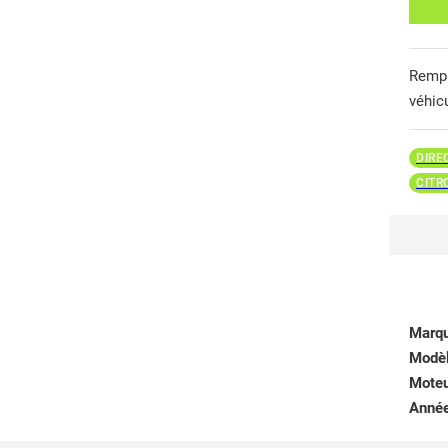
Remp
véhic
DIRE
CITR
Marq
Modè
Mote
Anné