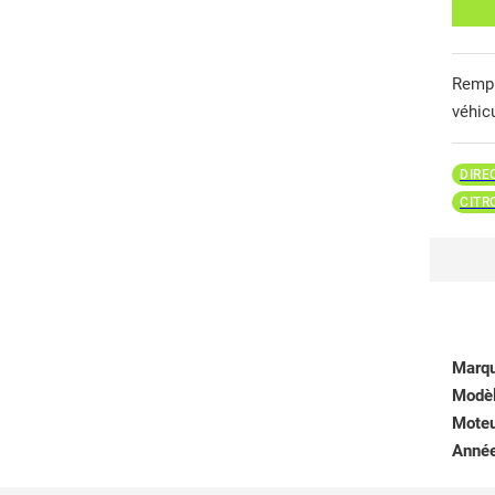
Remp
véhic
DIRE
CITR
Marq
Modè
Mote
Anné