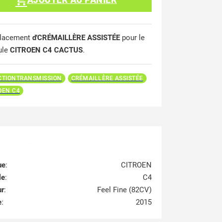
lacement
d'CRÉMAILLÈRE ASSISTÉE
pour le
ule
CITROEN C4 CACTUS
.
CTIONTRANSMISSION
CRÉMAILLÈRE ASSISTÉE
OEN C4
ue
:
CITROEN
le
:
C4
ur
:
Feel Fine (82CV)
e
:
2015