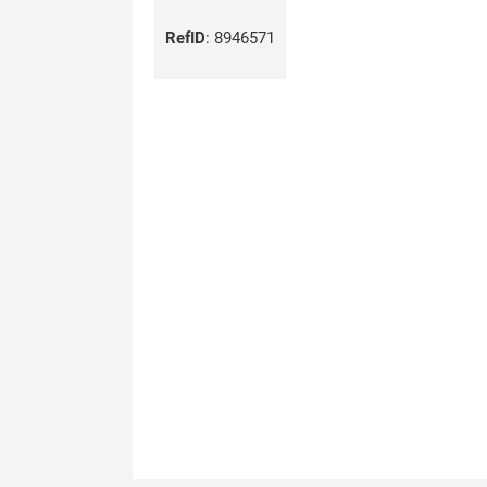
RefID
:
8946571