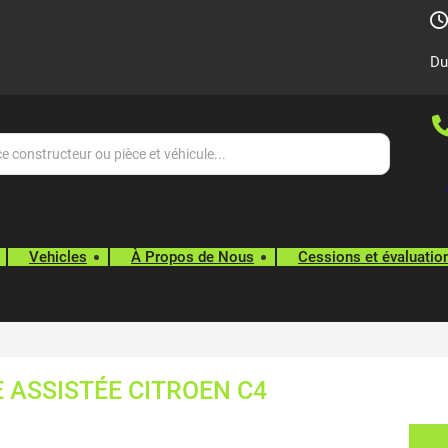
Du
Vehicles
À Propos de Nous
Cessions et évaluatio
 ASSISTÉE CITROEN C4