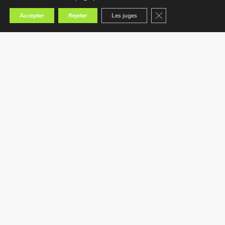
Fermer la bannière des
Accepter
Rejeter
Les juges
Trouvez le magasin le plus proche