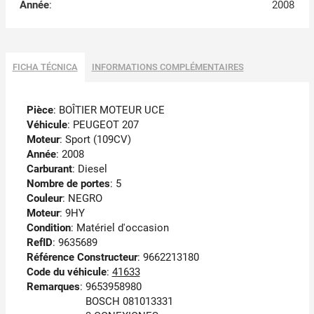
Année
:
2008
FICHA TÉCNICA
INFORMATIONS COMPLÉMENTAIRES
Pièce
: BOÎTIER MOTEUR UCE
Véhicule
: PEUGEOT 207
Moteur
: Sport (109CV)
Année
: 2008
Carburant
: Diesel
Nombre de portes
: 5
Couleur
: NEGRO
Moteur
: 9HY
Condition
: Matériel d'occasion
RefID
: 9635689
Référence Constructeur
: 9662213180
Code du véhicule
:
41633
Remarques
:
9653958980
BOSCH 081013331