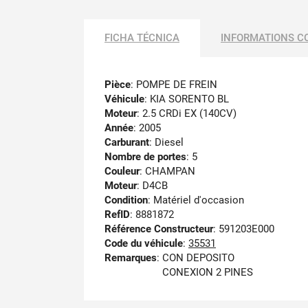
FICHA TÉCNICA
INFORMATIONS C
Pièce
: POMPE DE FREIN
Véhicule
: KIA SORENTO BL
Moteur
: 2.5 CRDi EX (140CV)
Année
: 2005
Carburant
: Diesel
Nombre de portes
: 5
Couleur
: CHAMPAN
Moteur
: D4CB
Condition
: Matériel d'occasion
RefID
: 8881872
Référence Constructeur
: 591203E000
Code du véhicule
:
35531
Remarques
:
CON DEPOSITO
CONEXION 2 PINES