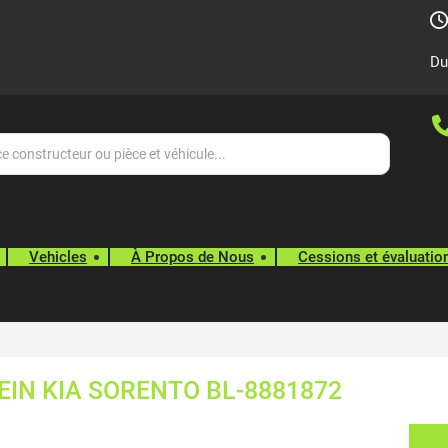
Du
Vehicles
À Propos de Nous
Cessions et évaluatio
EIN KIA SORENTO BL-8881872