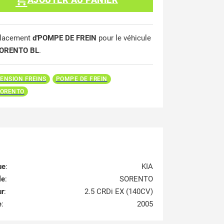
lacement
d'POMPE DE FREIN
pour le véhicule
SORENTO BL
.
ENSION FREINS
POMPE DE FREIN
SORENTO
ue
:
KIA
le
:
SORENTO
ur
:
2.5 CRDi EX (140CV)
e
:
2005