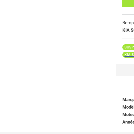
Remp
KIA 
SUSP
KIA 
Marq
Modè
Mote
Anné