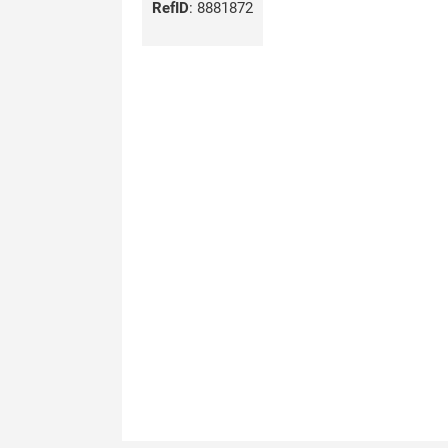
RefID
:
8881872