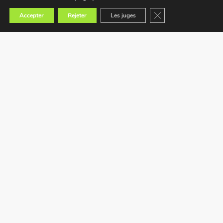
Fermer la bannière des
Accepter
Rejeter
Les juges
Trouvez le magasin le plus proche