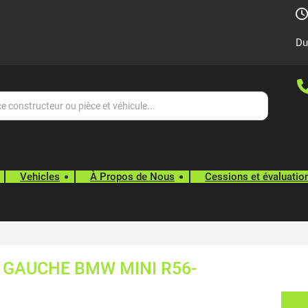
Du
Vehicles
À Propos de Nous
Cessions et évaluatio
 GAUCHE BMW MINI R56-