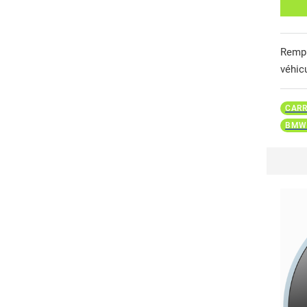
Remp
véhic
CARR
BMW 