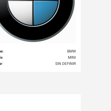
ue
:
BMW
le
:
MINI
ur
:
SIN DEFINIR