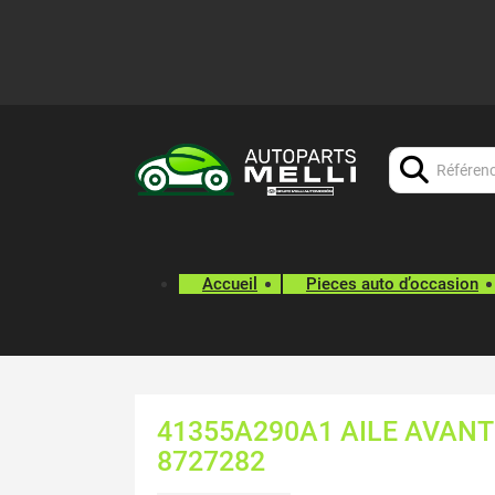
Chercher:
Accueil
Pieces auto d’occasion
41355A290A1 AILE AVANT
8727282