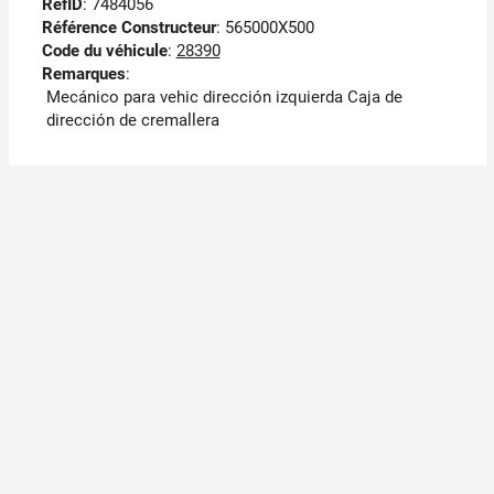
RefID
: 7484056
Référence Constructeur
: 565000X500
Code du véhicule
:
28390
Remarques
:
Mecánico para vehic dirección izquierda Caja de
dirección de cremallera