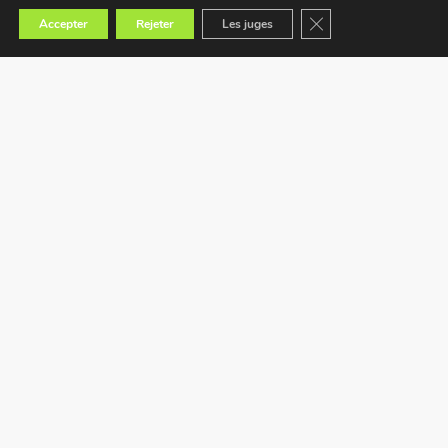
Fermer la bannière des
Accepter
Rejeter
Les juges
Trouvez le magasin le plus proche